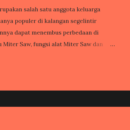
erupakan salah satu anggota keluarga
anya populer di kalangan segelintir
rannya dapat menembus perbedaan di
u Miter Saw, fungsi alat Miter Saw dan
secara luas, mari simak lebih lengkapnya
iter Saw) A. TENTANG MITER SAW Miter Saw
bagai Gergaji Mesin Siku yang memiliki
ebih tinggi dibandingkan dengan Gergaji
ki pengaturan khusus yakni bar yang
dan berbagai fitur yang bisa disesuaikan
nya unggul dalam pemotongan melintang