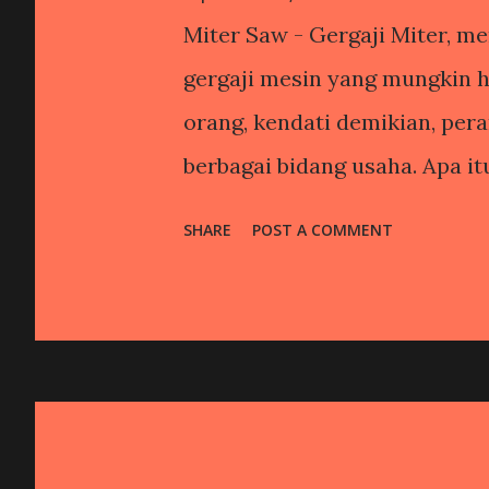
Miter Saw - Gergaji Miter, m
gergaji mesin yang mungkin h
orang, kendati demikian, pe
berbagai bidang usaha. Apa it
jenis-jenisnya yang tersebar 
SHARE
POST A COMMENT
pada artikel berikut ini. (M
lebih dikenal secara umum se
tingkat presisi pemotongan l
Mesin Lainnya, karena memili
mengatur derajat kemiringan 
pemakianya yang menjadikan