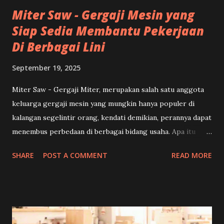
Miter Saw - Gergaji Mesin yang
Siap Sedia Membantu Pekerjaan
Di Berbagai Lini
September 19, 2025
Miter Saw - Gergaji Miter, merupakan salah satu anggota
keluarga gergaji mesin yang mungkin hanya populer di
kalangan segelintir orang, kendati demikian, perannya dapat
menembus perbedaan di berbagai bidang usaha. Apa itu
Miter Saw, fungsi alat Miter Saw dan jenis-jenisnya yang
SHARE
POST A COMMENT
READ MORE
tersebar secara luas, mari simak lebih lengkapnya pada
artikel berikut ini. (Miter Saw) A. TENTANG MITER SAW
Miter Saw lebih dikenal secara umum sebagai Gergaji Mesin
Siku yang memiliki tingkat presisi pemotongan lebih tinggi
dibandingkan dengan Gergaji Mesin Lainnya, karena