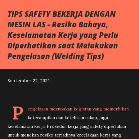
jangka panjang. Agar ruang tamu terlihat menawan, lapang,
TIPS SAFETY BEKERJA DENGAN
serta menampilkan kesan yang ingin Anda tonjolkan di
MESIN LAS - Resiko Bahaya,
rumah, berikut beberapa faktor utama yang wajib Anda
pertimbangkan sebelum membeli keramik. 1. Luas Area dan
Keselamatan Kerja yang Perlu
Ukuran Keramik (Ruang tamu dengan keramik 60x60cm;
Diperhatikan saat Melakukan
sumber foto: Pinterest) Ukuran keramik berpengaruh
Pengelasan (Welding Tips)
langsung terhadap persepsi visual ruangan. Jika luas ruang
tamu terbatas, gunakan konsep minimalis dengan ukuran
keramik sed...
September 22, 2021
P
engelasan merupakan kegiatan yang memerlukan
keterampilan dan ketelitian cakap, juga
keselamatan kerja. Prosedur kerja yang safety diperlukan
untuk menekan resiko terjadinya kecelakaan kerja yang