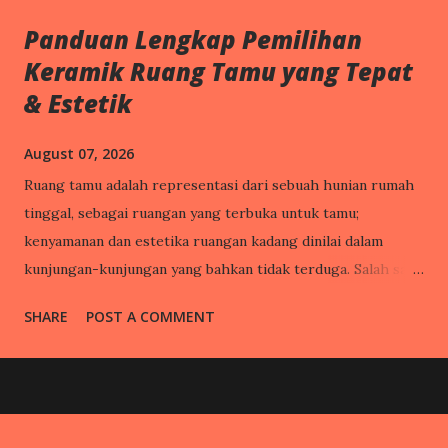
Panduan Lengkap Pemilihan
Keramik Ruang Tamu yang Tepat
& Estetik
August 07, 2026
Ruang tamu adalah representasi dari sebuah hunian rumah
tinggal, sebagai ruangan yang terbuka untuk tamu;
kenyamanan dan estetika ruangan kadang dinilai dalam
kunjungan-kunjungan yang bahkan tidak terduga. Salah satu
faktor yang berperan besar adalah bagian lantai yang pada
SHARE
POST A COMMENT
umumnya dilapisi keramik. (Ruang Tamu; sumber foto:
muliaceramics.com) Oleh sebab itu, perlu lebih jeli dalam
memilih keramik. Pemilihan material lantai yang tepat tidak
hanya menentukan estetika keseluruhan hunian, tetapi juga
memengaruhi kenyamanan dan ketahanan ruangan dalam