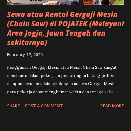
memahami...
Sewa atau Rental Gergaji Mesin
(Chain Saw) di POJATEK (Melayani
Area Jogja, Jawa Tengah dan
sekitarnya)
February 17, 2020
Penggunaan Gergaji Mesin atau Mesin Chain Saw sangat
membantu dalam pekerjaan pemotongan batang pohon
maupun kayu jenis lainnya; dengan adanya Gergaji Mesin,
para pekerja dapat menghemat waktu dan tenaga sekaligus
meningkatkan produktivitas dan kinerja. Pada dasarnya
SHARE
POST A COMMENT
READ MORE
gergaji mesin dibagi menjadi 3 bagian, yaitu mesin
penggerak, rantai gergaji dan mata potong gergaji. (Mesin
Chain Saw Stihl) Ada beberapa hal yang perlu diperhatikan