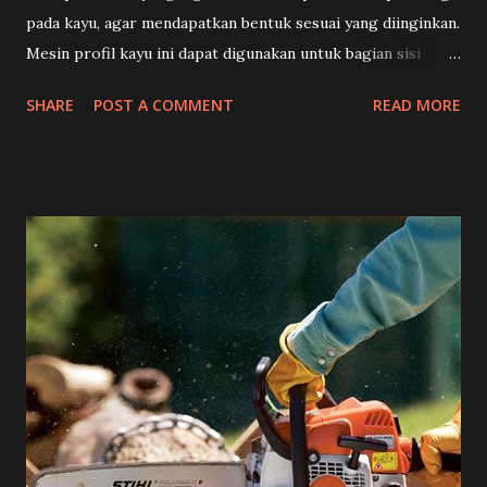
pada kayu, agar mendapatkan bentuk sesuai yang diinginkan.
Mesin profil kayu ini dapat digunakan untuk bagian sisi
samping kayu maupun pada bagian tengah kayu. (Mesin
SHARE
POST A COMMENT
READ MORE
Router Kayu) Sebelum terdapat mesin profil, pengrajin kayu
biasanya masih menggunakan cara manual untuk membuat
profiling kayu. Dengan cara manual pastinya pengrajin kayu
membutuhkan waktu yang cukup lama untuk melakukan
pembentukan pada kayu, untuk mendapatkan hasil yang
maksimal sesuai dengan keinginan. Terkadang pengrajin
kesusahan karena proses manual tidak dapat menghasilkan
bentuk yang sama dan serasi. (Metode pengerjaan kayu
tradisional) Dengan adanya mesin ini pastinya sangat
membantu para pengrajin kayu maupun mebel pembuatan
meja, kursi maupun pintu, karena selain mempermudah dan
mempercepat waktu pekerjaan hasil yang diberikan saat
pembentukan kayu benar benar cukup serasi, hanya perlu