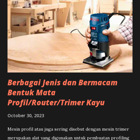
memiliki pengaturan khusus yakni bar yang mengatur
derajat kemiringan dan berbagai fitur yang bisa disesuaikan
pemakianya yang menjadikannya unggul dalam pemotongan
melintang maupun pemotongan dengan kemiringan
tertentu. Miter Saw banyak ditemui di pengrajin kayu,
seperti pembuatan pigura maupun frame kayu juga untuk
pemotongan material seperti alumunium, panel dan yang
sejenisnya lainnya. Penggunaan Miter Saw mungkin dapat
sedikit membingun...
Berbagai Jenis dan Bermacam
Bentuk Mata
Profil/Router/Trimer Kayu
October 30, 2023
Mesin profil atau juga sering disebut dengan mesin trimer
merupakan alat yang digunakan untuk pembuatan profiling